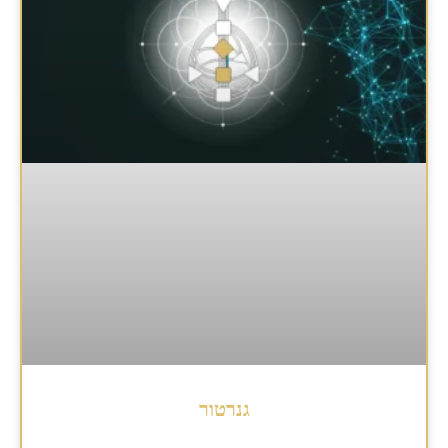
גנרטור