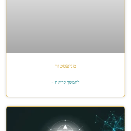
מניפסטור
להמשך קריאה »