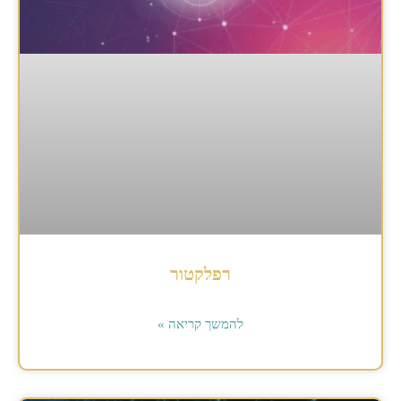
רפלקטור
להמשך קריאה »