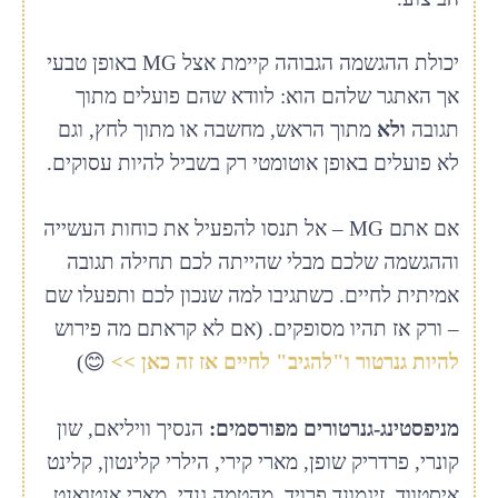
יכולת ההגשמה הגבוהה קיימת אצל MG באופן טבעי
אך האתגר שלהם הוא: לוודא שהם פועלים מתוך
תגובה
ולא
מתוך הראש, מחשבה או מתוך לחץ, וגם
לא פועלים באופן אוטומטי רק בשביל להיות עסוקים.
אם אתם MG – אל תנסו להפעיל את כוחות העשייה
וההגשמה שלכם מבלי שהייתה לכם תחילה תגובה
אמיתית לחיים. כשתגיבו למה שנכון לכם ותפעלו שם
– ורק אז תהיו מסופקים. (אם לא קראתם מה פירוש
להיות גנרטור ו"להגיב" לחיים אז זה כאן
>>
😊)
מניפסטינג-גנרטורים מפורסמים:
הנסיך וויליאם, שון
קונרי, פרדריק שופן, מארי קירי, הילרי קלינטון, קלינט
איסטווד, זיגמונד פרויד, מהטמה גנדי, מארי אנטואנט,