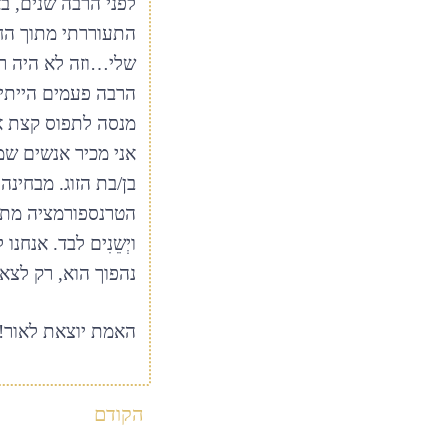
לפני הרבה שנים, ב
התעוררתי מתוך הח
שלי…וזה לא היה רו
הרבה פעמים הייתי 
מנסה לתפוס קצת או
אני מכיר אנשים שמו
בן/בת הזוג. מבחינה
הטרנספורמציה מתר
ויְשֵנִים לבד. אנח
נהפוך הוא, רק לצא
האמת יוצאת לאור!
הקודם