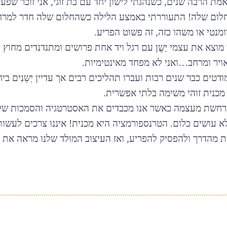
אמת הרבה שנים, כשנהגתי לישון יחד עם בת זוגי, אני זוכר שפ
לום שלה! התעוררתי באמצע הלילה כשהחלום שלה חדר למרח
מנטי או משהו כזה, זה פשוט הפריע.
מוצא את עצמי יַשֱן עם רגל ויד אחת פרושים ומתנדנדים מחוץ 
יר ומרחב…ואני לא מפחד מאינטימיות.
דטים כבר שנים רבות ועברו תהליכים רבים אך עדיין יְשֵנִים בי
 מכנית זוהי משימה בלתי אפשרית.
חשת מעצמה כאשר אנו מכבדים את האסטרטגיה והסמכות שלנ
נו לא עושים כלום. הטרנספורמציה היא מכנית! איננו צרכים לעשות
ת מהדרך ולהפסיק להפריע, ואז העיצוב המוּלד שלנו מראה את 