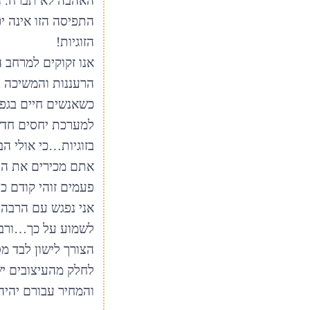
האהבה לא תברח. הר
התפיסה הזו אינה י
הזוגיות!
אנו זקוקים למרחב 
הרעננות והמשיכה ב
כשאנשים חיים בגפם
למערכת יחסים חדשה
בזוגיות…כי אולי הבן
אתם מכירים את העיי
פעמים זוהי קודם כ
אני נפגש עם הרבה א
לשמוע על כך…ורבו
הצורך לישון לבד מ
לחלק מהעיצובים יש
והמחיר עבורם יהיה 