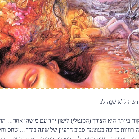
שה ללא שֵׁנָה לבד.
ת ביותר היא הצורך (המנטלי) לישון יחד עם מישהו אחר… הת
 וזוגיות כרוכה בעוצמה סביב הרעיון של שינה ביחד… שחס וחל