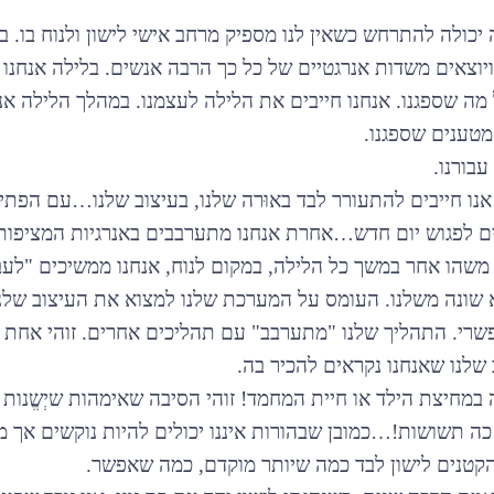
 יכולה להתרחש כשאין לנו מספיק מרחב אישי לישון ולנוח בו. 
ויוצאים משדות אנרגטיים של כל כך הרבה אנשים. בלילה אנחנו י
מה שספגנו. אנחנו חייבים את הלילה לעצמנו. במהלך הלילה אנו
טענים שספגנו.
עבורנו.
נו חייבים להתעורר לבד באוּרה שלנו, בעיצוב שלנו…עם הפתי
נים לפגוש יום חדש…אחרת אנחנו מתערבבים באנרגיות המציפות 
עם משהו אחר במשך כל הלילה, במקום לנוח, אנחנו ממשיכים "לע
 שונה משלנו. העומס על המערכת שלנו למצוא את העיצוב שלנו
פשרי. התהליך שלנו "מתערבב" עם תהליכים אחרים. זוהי אחת
שלנו שאנחנו נקראים להכיר בה.
ֵנָה במחיצת הילד או חיית המחמד! זוהי הסיבה שאימהות שיְשֱנות
 כה תשושות!…כמובן שבהורות איננו יכולים להיות נוקשים אך מ
קטנים לישון לבד כמה שיותר מוקדם, כמה שאפשר.