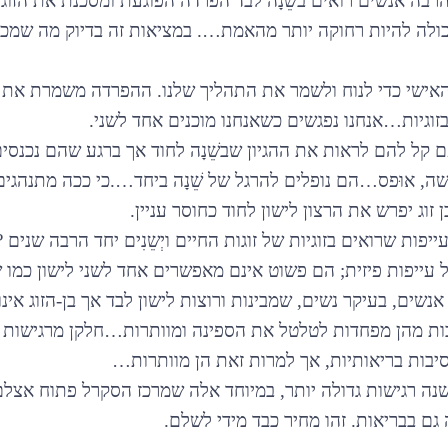
בה אנשים רואים בשֵׁנָה לבד הפרדה הפוגעת ומסכנת את הזוגי
כולה להיות רחוקה יותר מהאמת…. במציאות זה בדיוק מה שמכב
האישי כדי לנוח ולשמר את התהליך שלנו. ההפרדה משמרת את
זוגיות…אנחנו נפגשים כשאנחנו מוכנים אחד לשני.
 קל להם לראות את ההגיון שבשֵׁנָה לחוד אך ברגע שהם נכנסי
, אוּפס…הם נופלים להרגל של שֵׁנָה ביחד….כי ככה מתנהגים
 זוג יפרש את הרצון לישון לחוד כחוסר עניין.
פות שרואים בזוגיות של זוגות החיים ויְשֵנִים יחד הרבה שנים 
ל עייפות פיזית; הם פשוט אינם מאפשרים אחד לשני לישון כמו 
נשים, בעיקר נשים, שמבינות ורוצות לישון לבד אך בן-הזוג אינו 
ת מהן מפחדות לטלטל את הספינה ומוותרות…חלקן מרגישות 
סיבות בריאותיות, אך למרות זאת הן מוותרות…
נה רגישות גדולה יותר, במיוחד אלה שמרכז הסקרל פתוח אצלם
גם בבריאות. זהו מחיר כבד מידי לשלם.