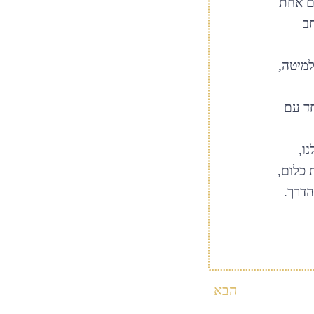
עם אחת
ב
למיטה,
חד עם
ו,
 כלום,
הדרך.
הבא