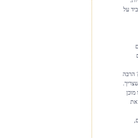
ות.
יד על
ם
? הרבה
שצריך.
מוכן
את
,